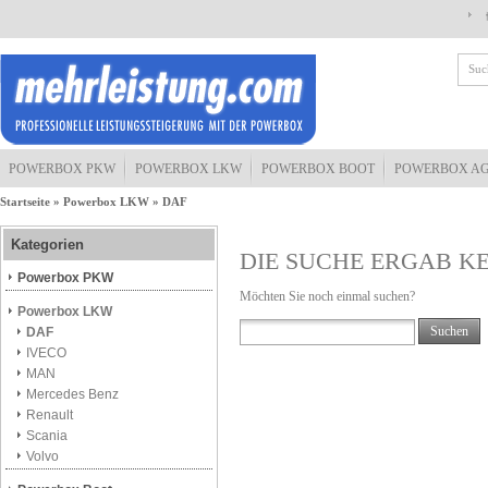
POWERBOX PKW
POWERBOX LKW
POWERBOX BOOT
POWERBOX A
Startseite
»
Powerbox LKW
»
DAF
Kategorien
DIE SUCHE ERGAB K
Powerbox PKW
Möchten Sie noch einmal suchen?
Powerbox LKW
Suchen
DAF
IVECO
MAN
Mercedes Benz
Renault
Scania
Volvo