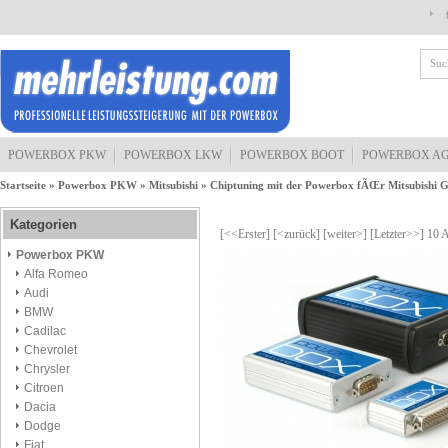
POWERBOX PKW
POWERBOX LKW
POWERBOX BOOT
POWERBOX A
Startseite
»
Powerbox PKW
»
Mitsubishi
»
Chiptuning mit der Powerbox fÃŒr Mitsubishi G
Kategorien
[<<Erster]
[<zurück]
[weiter>]
[Letzter>>]
10
A
Powerbox PKW
Alfa Romeo
Audi
BMW
Cadilac
Chevrolet
Chrysler
Citroen
Dacia
Dodge
Fiat