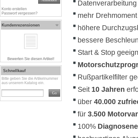
Anmelden
Datenverarbeitung
Konto erstellen
Passwort vergessen?
mehr Drehmoment
Kundenrezensionen
höhere Durchzugsk
bessere Beschleu
Start & Stop geeig
Bewerten Sie diesen Artikel!
Motorschutzprog
Schnellkauf
Rußpartikelfilter g
Bitte geben Sie die Artikelnummer
aus unserem Katalog ein.
Seit
10 Jahren
erf
Go
über
40.000 zufri
für
3.500 Motorvar
100%
Diagnosene