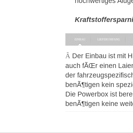
hochwertiges Alu
Kraftstoffersparni
EINBAU
LIEFERUMFANG
Â
Der Einbau ist mit H
auch fÃŒr einen Laie
der fahrzeugspezifisc
benÃ¶tigen kein spez
Die Powerbox ist bere
benÃ¶tigen keine weit