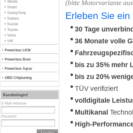
(bitte Motorvariante au
Skoda
Smart
Erleben Sie ein
SsangYong
Subaru
Suzuki
30 Tage unverbind
Toyota
Volvo
36 Monate volle G
VW
Powerbox LKW
Fahrzeugspezifi
Powerbox Boot
bis zu 35% mehr 
Powerbox Agrar
bis zu 20% wenig
OBD Chiptuning
TÜV verifiziert
Kundenlogin!
volldigitale
Leist
E-Mail-Adresse
Multikanal
Technol
Passwort
High-Performanc