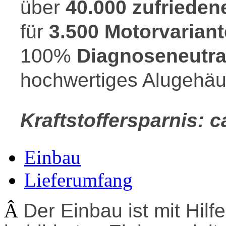
über
40.000 zufriede
für
3.500 Motorvarian
100%
Diagnoseneutra
hochwertiges Alugehä
Kraftstoffersparnis: c
Einbau
Lieferumfang
Â
Der Einbau ist mit Hilf