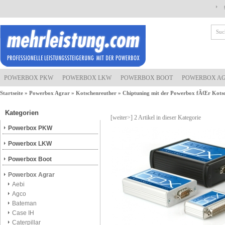
POWERBOX PKW
POWERBOX LKW
POWERBOX BOOT
POWERBOX A
Startseite
»
Powerbox Agrar
»
Kotschenreuther
»
Chiptuning mit der Powerbox fÃŒr Kots
Kategorien
[weiter>]
2
Artikel in dieser Kategorie
Powerbox PKW
Powerbox LKW
Powerbox Boot
Powerbox Agrar
Aebi
Agco
Bateman
Case IH
Caterpillar