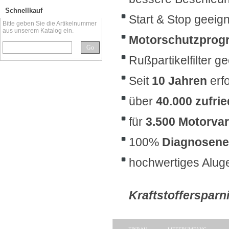
Schnellkauf
Start & Stop geeig
Bitte geben Sie die Artikelnummer
aus unserem Katalog ein.
Motorschutzprog
Go
Rußpartikelfilter g
Seit
10 Jahren
erf
über
40.000 zufri
für
3.500 Motorvar
100%
Diagnosene
hochwertiges Alu
Kraftstoffersparni