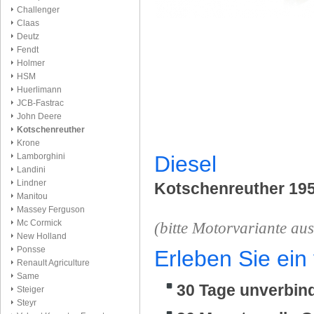
Challenger
Claas
Deutz
Fendt
Holmer
HSM
Huerlimann
JCB-Fastrac
John Deere
Kotschenreuther
Krone
Lamborghini
Diesel
Landini
Lindner
Kotschenreuther 19
Manitou
Massey Ferguson
Mc Cormick
(bitte Motorvariante au
New Holland
Ponsse
Erleben Sie ein
Renault Agriculture
Same
30 Tage unverbind
Steiger
Steyr