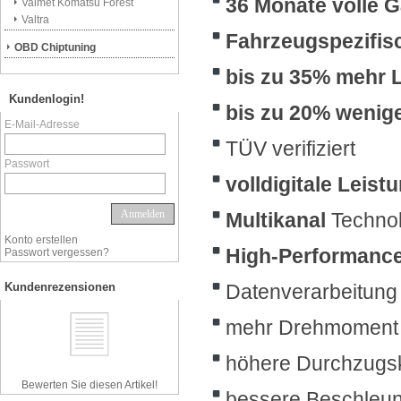
36 Monate volle G
Valmet Komatsu Forest
Valtra
Fahrzeugspezifi
OBD Chiptuning
bis zu 35% mehr 
Kundenlogin!
bis zu 20% wenig
E-Mail-Adresse
TÜV verifiziert
Passwort
volldigitale
Leist
Anmelden
Multikanal
Technol
Konto erstellen
High-Performanc
Passwort vergessen?
Kundenrezensionen
Datenverarbeitung
mehr Drehmoment
höhere Durchzugsk
Bewerten Sie diesen Artikel!
bessere Beschleu