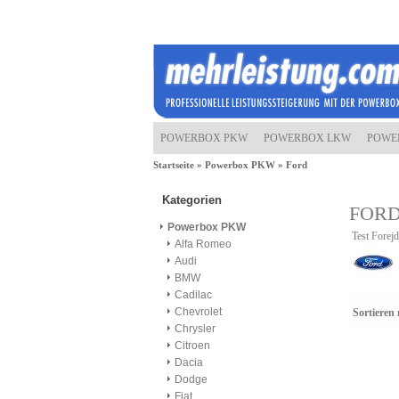
POWERBOX PKW
POWERBOX LKW
POWE
Startseite
»
Powerbox PKW
»
Ford
Kategorien
FOR
Powerbox PKW
Test Forejd
Alfa Romeo
Audi
BMW
Cadilac
Chevrolet
Sortieren
Chrysler
Citroen
Dacia
Dodge
Fiat