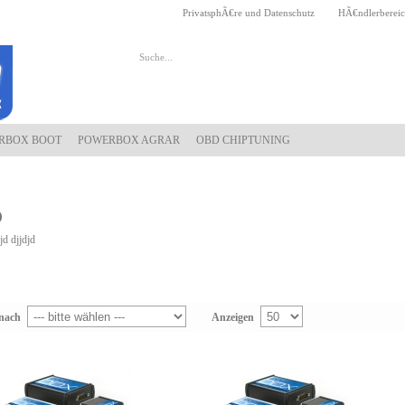
PrivatsphÃ€re und Datenschutz
HÃ€ndlerberei
RBOX BOOT
POWERBOX AGRAR
OBD CHIPTUNING
D
jd djjdjd
 nach
Anzeigen