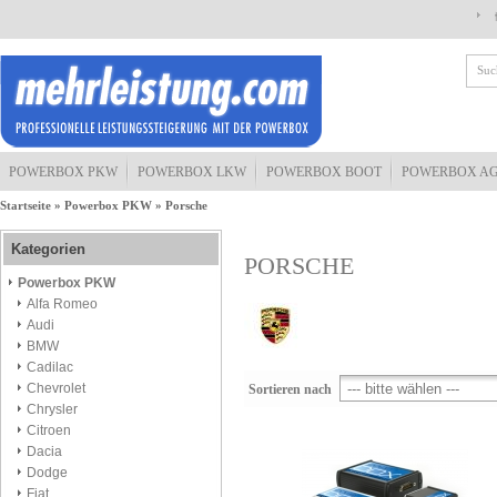
POWERBOX PKW
POWERBOX LKW
POWERBOX BOOT
POWERBOX A
Startseite
»
Powerbox PKW
»
Porsche
Kategorien
PORSCHE
Powerbox PKW
Alfa Romeo
Audi
BMW
Cadilac
Chevrolet
Sortieren nach
Chrysler
Citroen
Dacia
Dodge
Fiat