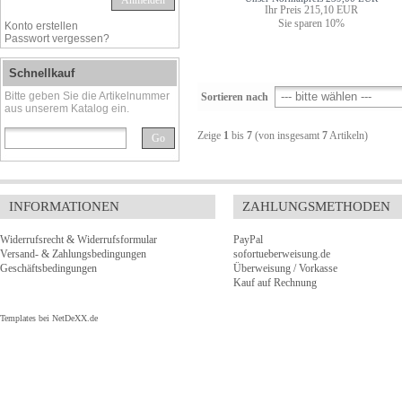
Anmelden
Ihr Preis 215,10 EUR
Sie sparen 10%
Konto erstellen
Passwort vergessen?
Schnellkauf
Bitte geben Sie die Artikelnummer
Sortieren nach
aus unserem Katalog ein.
Zeige
1
bis
7
(von insgesamt
7
Artikeln)
Go
INFORMATIONEN
ZAHLUNGSMETHODEN
Widerrufsrecht & Widerrufsformular
PayPal
Versand- & Zahlungsbedingungen
sofortueberweisung.de
Geschäftsbedingungen
Überweisung / Vorkasse
Kauf auf Rechnung
Templates bei
NetDeXX.de