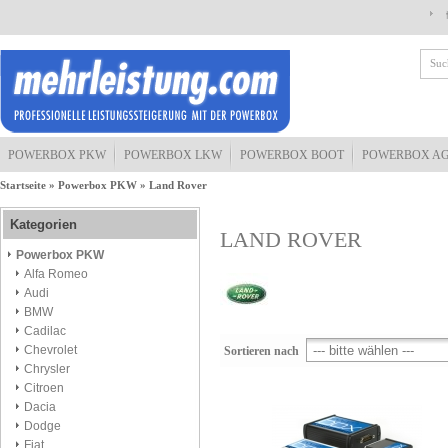
POWERBOX PKW
POWERBOX LKW
POWERBOX BOOT
POWERBOX A
Startseite
»
Powerbox PKW
»
Land Rover
Kategorien
LAND ROVER
Powerbox PKW
Alfa Romeo
Audi
BMW
Cadilac
Chevrolet
Sortieren nach
Chrysler
Citroen
Dacia
Dodge
Fiat