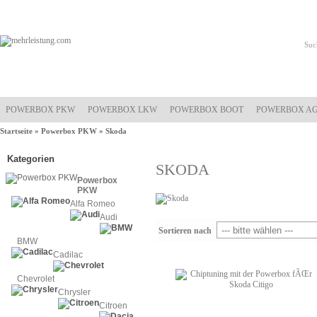
POWERBOX PKW
POWERBOX LKW
POWERBOX BOOT
POWERBOX A
Startseite
»
Powerbox PKW
»
Skoda
Kategorien
SKODA
Powerbox
PKW
Alfa Romeo
Audi
Sortieren nach
BMW
Cadilac
Chevrolet
Chrysler
Citroen