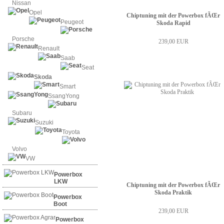
Nissan
Opel
Chiptuning mit der Powerbox fÃŒr
Peugeot
Skoda Rapid
Porsche
239,00 EUR
Renault
Saab
Seat
Skoda
Smart
SsangYong
Subaru
Suzuki
Toyota
Volvo
VW
Powerbox
LKW
Chiptuning mit der Powerbox fÃŒr
Skoda Praktik
Powerbox
Boot
239,00 EUR
Powerbox