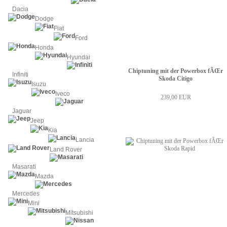
Dacia
Dodge
Fiat
Ford
Honda
Hyundai
Chiptuning mit der Powerbox fÃŒr
Infiniti
Skoda Citigo
Isuzu
Iveco
239,00 EUR
Jaguar
Jeep
Kia
Lancia
Land Rover
Masarati
Mazda
Mercedes
Mini
Mitsubishi