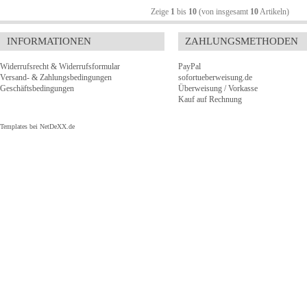
Zeige
1
bis
10
(von insgesamt
10
Artikeln)
INFORMATIONEN
ZAHLUNGSMETHODEN
Widerrufsrecht & Widerrufsformular
PayPal
Versand- & Zahlungsbedingungen
sofortueberweisung.de
Geschäftsbedingungen
Überweisung / Vorkasse
Kauf auf Rechnung
Templates bei
NetDeXX.de