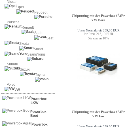
Nissan
Opel
Peugeot
Chiptuning mit der Powerbox fÃŒr
VW Bora
Porsche
Renault
Unser Normalpreis 239,00 EUR
Saab
Ihr Preis 215,10 EUR
Sie sparen 10%
Seat
Skoda
Smart
SsangYong
Subaru
Suzuki
Toyota
Volvo
VW
Powerbox
LKW
Powerbox
Chiptuning mit der Powerbox fÃŒr
Boot
VW Eos
Powerbox
Unser Normalpreis 239,00 EUR