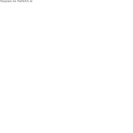
Templates bei
NetDeXX.de