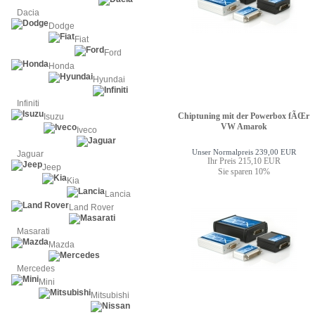
Dacia
Dodge
Fiat
Ford
Honda
Hyundai
Infiniti
Chiptuning mit der Powerbox fÃŒr
Isuzu
VW Amarok
Iveco
Unser Normalpreis 239,00 EUR
Jaguar
Ihr Preis 215,10 EUR
Jeep
Sie sparen 10%
Kia
Lancia
Land Rover
Masarati
Mazda
Mercedes
Mini
Mitsubishi