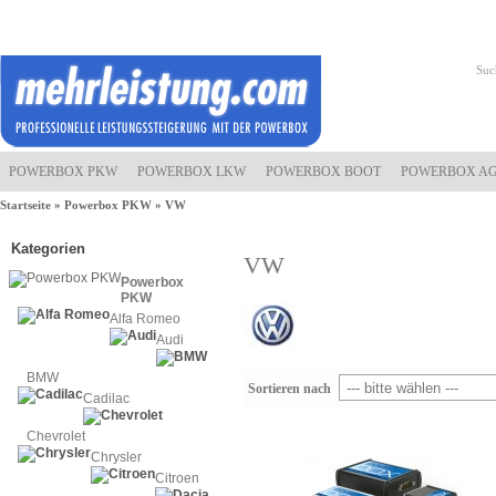
POWERBOX PKW
POWERBOX LKW
POWERBOX BOOT
POWERBOX A
Startseite
»
Powerbox PKW
»
VW
Kategorien
VW
Powerbox
PKW
Alfa Romeo
Audi
BMW
Sortieren nach
Cadilac
Chevrolet
Chrysler
Citroen