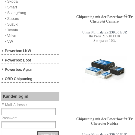
Skoda
Smart
SsangYong
Chiptuning mit der Powerbox fÃŒr
Subaru
Chevrolet Camaro
Suzuki
Toyota
Unser Normalpreis 239,00 EUR
Volvo
Ihr Preis 215,10 EUR
Sie sparen 10%
VW
Powerbox LKW
Powerbox Boot
Powerbox Agrar
OBD Chiptuning
Kundenlogin!
E-Mail-Adresse
Passwort
Chiptuning mit der Powerbox fÃŒr
Chevrolet Nubira
Unser Normalpreis 239,00 EUR