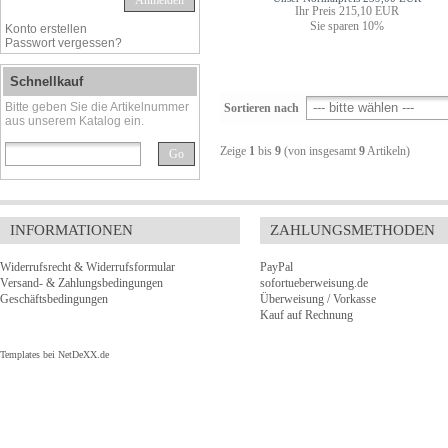
Anmelden
Ihr Preis 215,10 EUR
Sie sparen 10%
Konto erstellen
Passwort vergessen?
Schnellkauf
Bitte geben Sie die Artikelnummer
Sortieren nach
aus unserem Katalog ein.
Zeige
1
bis
9
(von insgesamt
9
Artikeln)
Go
INFORMATIONEN
ZAHLUNGSMETHODEN
Widerrufsrecht & Widerrufsformular
PayPal
Versand- & Zahlungsbedingungen
sofortueberweisung.de
Geschäftsbedingungen
Überweisung / Vorkasse
Kauf auf Rechnung
Templates bei
NetDeXX.de