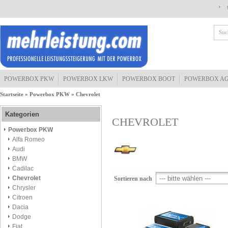
POWERBOX PKW
POWERBOX LKW
POWERBOX BOOT
POWERBOX A
Startseite
»
Powerbox PKW
»
Chevrolet
Kategorien
CHEVROLET
Powerbox PKW
Alfa Romeo
Audi
BMW
Cadilac
Chevrolet
Sortieren nach
Chrysler
Citroen
Dacia
Dodge
Fiat