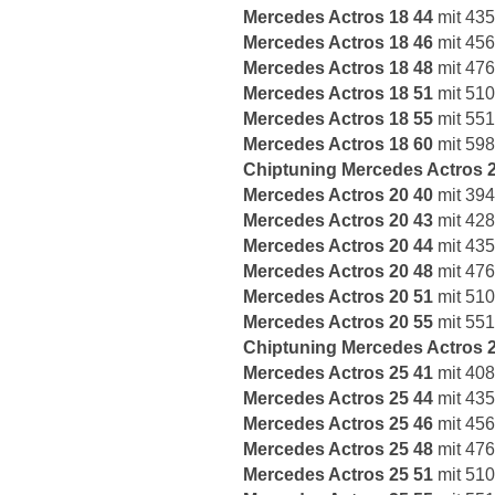
Mercedes Actros 18 44
mit 435
Mercedes Actros 18 46
mit 456
Mercedes Actros 18 48
mit 476
Mercedes Actros 18 51
mit 510
Mercedes Actros 18 55
mit 551
Mercedes Actros 18 60
mit 598
Chiptuning
Mercedes Actros 
Mercedes Actros 20 40
mit 394
Mercedes Actros 20 43
mit 428
Mercedes Actros 20 44
mit 435
Mercedes Actros 20 48
mit 476
Mercedes Actros 20 51
mit 510
Mercedes Actros 20 55
mit 551
Chiptuning
Mercedes Actros 
Mercedes Actros 25 41
mit 408
Mercedes Actros 25 44
mit 435
Mercedes Actros 25 46
mit 456
Mercedes Actros 25 48
mit 476
Mercedes Actros 25 51
mit 510