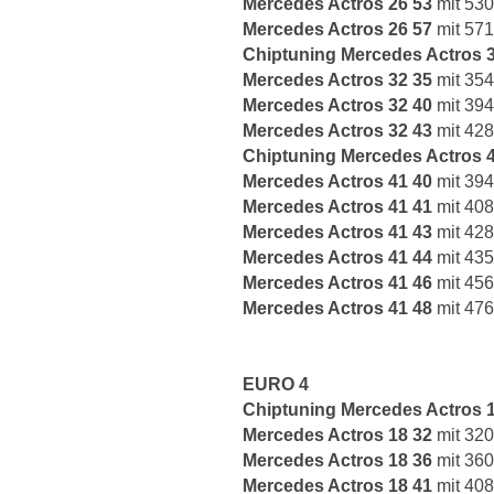
Mercedes Actros 26 53
mit 530
Mercedes Actros 26 57
mit 571
Chiptuning
Mercedes Actros 
Mercedes Actros 32 35
mit 354
Mercedes Actros 32 40
mit 394
Mercedes Actros 32 43
mit 428
Chiptuning
Mercedes Actros 
Mercedes Actros 41 40
mit 394
Mercedes Actros 41 41
mit 408
Mercedes Actros 41 43
mit 428
Mercedes Actros 41 44
mit 435
Mercedes Actros 41 46
mit 456
Mercedes Actros 41 48
mit 476
EURO 4
Chiptuning Mercedes Actros 
Mercedes Actros 18 32
mit 320
Mercedes Actros 18 36
mit 360
Mercedes Actros 18 41
mit 408