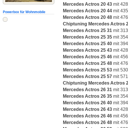
Mercedes Actros 20 43
mit 428
Mercedes Actros 20 44
mit 435
Powerbox für Wohnmobile
Mercedes Actros 20 48
mit 476
Chiptuning
Mercedes Actros 
Mercedes Actros 25 31
mit 313
Mercedes Actros 25 35
mit 354
Mercedes Actros 25 40
mit 394
Mercedes Actros 25 43
mit 428
Mercedes Actros 25 46
mit 456
Mercedes Actros 25 48
mit 476
Mercedes Actros 25 53
mit 530
Mercedes Actros 25 57
mit 571
Chiptuning
Mercedes Actros 
Mercedes Actros 26 31
mit 313
Mercedes Actros 26 35
mit 354
Mercedes Actros 26 40
mit 394
Mercedes Actros 26 43
mit 428
Mercedes Actros 26 46
mit 456
Mercedes Actros 26 48
mit 476