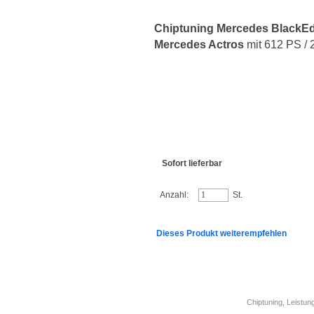
Chiptuning
Mercedes BlackEd
Mercedes Actros
mit 612 PS /
Sofort lieferbar
Anzahl:
St.
Dieses Produkt weiterempfehlen
Chiptuning, Leistu