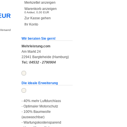
Merkzettel anzeigen
Warenkorb anzeigen
0
Artikel,
0,00
EUR
 EUR
Zur Kasse gehen
Ihr Konto
. Versand
Wir beraten Sie gern!
Mehrleistung.com
Am Markt 24
22941 Bargteheide (Hamburg)
Tel.: 04532 - 2790904
Die ideale Erweiterung
- 40% mehr Luftdurchlass
- Optimaler Motorschutz
- 100% Baumwolle
(auswaschbar)
- Wartungskostensparend