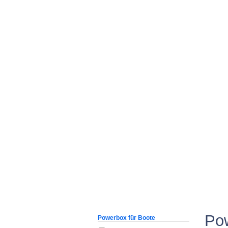
Fahrzeugauswahl Powerbox
BootsTuni
Po
Powerbox für Boote