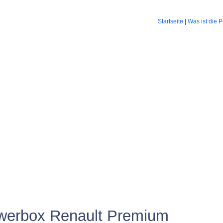
Startseite
|
Was ist die 
ng
LKW Powerbox
Händlerbereich
Kontakt
werbox Renault Premium