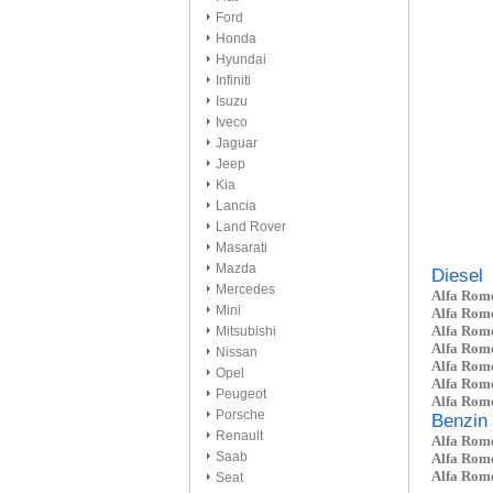
Ford
Honda
Hyundai
Infiniti
Isuzu
Iveco
Jaguar
Jeep
Kia
Lancia
Land Rover
Masarati
Mazda
Diesel
Mercedes
Alfa Rome
Mini
Alfa Rome
Alfa Rome
Mitsubishi
Alfa Rome
Nissan
Alfa Rome
Opel
Alfa Rome
Peugeot
Alfa Rome
Porsche
Benzin
Renault
Alfa Rome
Saab
Alfa Rome
Alfa Rome
Seat