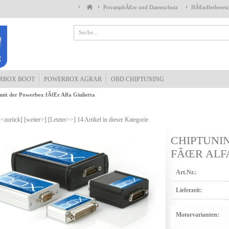
PrivatsphÃ€re und Datenschutz
HÃ€ndlerberei
RBOX BOOT
POWERBOX AGRAR
OBD CHIPTUNING
mit der Powerbox fÃŒr Alfa Giulietta
[<zurück]
[weiter>]
[Letzter>>]
14
Artikel in dieser Kategorie
CHIPTUNI
FÃŒR ALFA
Art.Nr.:
Lieferzeit:
Motorvarianten: