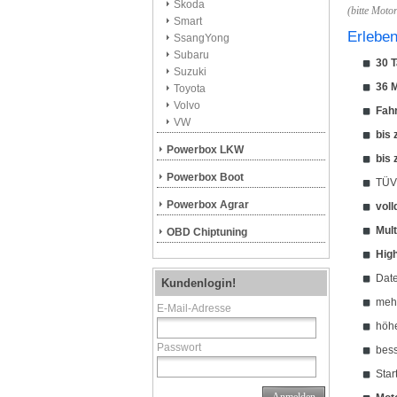
Skoda
(bitte Moto
Smart
Erleben
SsangYong
Subaru
30 T
Suzuki
36 M
Toyota
Volvo
Fah
VW
bis
Powerbox LKW
bis
Powerbox Boot
TÜV 
Powerbox Agrar
voll
Mult
OBD Chiptuning
Hig
Date
Kundenlogin!
meh
E-Mail-Adresse
höhe
Passwort
bes
Star