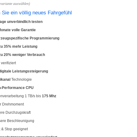
rvariante auswählen)
 Sie ein völlig neues Fahrgefühl
age unverbindlich testen
onate volle Garantie
rzeugspezifische Programmierung
 zu 35% mehr Leistung
 zu 20% weniger Verbrauch
verifiziert
digitale
Leistungssteigerung
ikanal
Technologie
h-Performance CPU
nverarbeitung 1 TB/s bis
175 Mhz
r Drehmoment
re Durchzugskraft
sere Beschleunigung
t & Stop geeignet