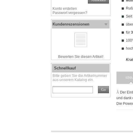
Anmelden
Mot
Rußp
Konto erstellen
Passwort vergessen?
Seit
Kundenrezensionen
übe
für
3
10
hoc
Bewerten Sie diesen Artikel!
Kraf
Schnellkauf
Bitte geben Sie die Artikelnummer
EINB
aus unserem Katalog ein.
Go
Â
Der Ein
und dank d
Die Power