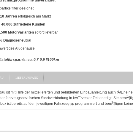
orschutzprogramme unverändert
artikelfilter geeignet
10 Jahren
erfolgreich am Markt
r
40.000 zufriedene Kunden
.500 Motorvarianten
sofort lieferbar
0%
Diagnoseneutral
hwertiges Alugehäuse
tstoffersparnis: ca. 0,7-0,9 l/100km
AU
LIEFERUMFANG
bau ist mit Hilfe der mitgelieferten und bebilderten Einbauanleitung auch fÃŒr ei
er fahrzeugspezifischen Steckverbindung in kÃŒrzester Zeit erledigt. Sie benÃ¶ti
box ist bereits auf den jeweiligen Fahrzeugtyp programmiert und benÃ¶tigen keine